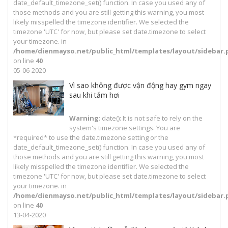
date_default_timezone_set() function. In case you used any of
those methods and you are still getting this warning, you most
likely misspelled the timezone identifier. We selected the
timezone 'UTC' for now, but please set date.timezone to select
your timezone. in
/home/dienmayso.net/public_html/templates/layout/sidebar.
on line
40
05-06-2020
Vì sao không được vận động hay gym ngay
sau khi tắm hơi
Warning
: date(): It is not safe to rely on the
system's timezone settings. You are
*required* to use the date.timezone setting or the
date_default_timezone_set() function. In case you used any of
those methods and you are still getting this warning, you most
likely misspelled the timezone identifier. We selected the
timezone 'UTC' for now, but please set date.timezone to select
your timezone. in
/home/dienmayso.net/public_html/templates/layout/sidebar.
on line
40
13-04-2020