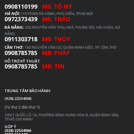
0908110199
MS: TÔ NY
HÀ NỘI:
115 PHAN BÁ VÀNH, PHÚ DIỄN, TP.HÀ NỘI
0972373439
MS: THẢO
ĐÀ NẴNG:
226 NGUYỄN HỮU THỌ, HOÀ THUẬN TÂY, HẢI CHÂU, ĐÀ
NẴNG
0911303718
MS: THÚY
CẦN THƠ:
180 NGUYỄN VĂN CỪ, QUẬN NINH KIỀU, TP. CẦN THƠ
0908785785
MR: PHÁP
HỖ TRỢ KỶ THUẬT
0908785785
MR: TÍN
TRUNG TÂM BẢO HÀNH:
(028) 22534068
(Từ thứ 2 đến thứ 7)
330/1 QUỐC LỘ 1A, PHƯỜNG BÌNH HƯNG HÒA B, QUẬN BÌNH TÂN,
TP.
HỒ CHÍ MINH
GÓP Ý
(028) 22534066