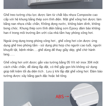
Ghế treo tường chịu lực được làm từ chất liệu nhựa Composite cao
cấp với hệ khung bằng thép sơn tĩnh điện. Mặt ghế xông hơi được làm
bằng nan nhựa chắc chắn, Không đọng nước, không bám dính, không
bong chóc. Khung thép sơn tĩnh điện bằng sơn Epoxy đảm bảo không
han rỉ trong môi trường ẩm ướt của nhà tắm hay phòng xông hơi.
Ngoài ứng dụng trong phòng xông hơi , ghế xông hơi còn được ứng
dụng ghế treo phòng tắm - sử dụng phù hợp cho người cao tuổi, người
khuyết tật, bệnh nhân.....ghế dùng để thay giầy dép, ghế chờ hành
lang......
Ghế xông hơi ướt được gắn vào tường bằng 05 Vít nở inox 304 một
cách chắc chắn, dễ dàng lắp đặt, có thể gấp gọn khi không sử dụng
giúp tiết kiệm tối đa diện tích . Lưu ý khi lắp đặt ghế xông hơi: Đảm bảo
tường được xây bằng gạch đặc hoặc bê tông.