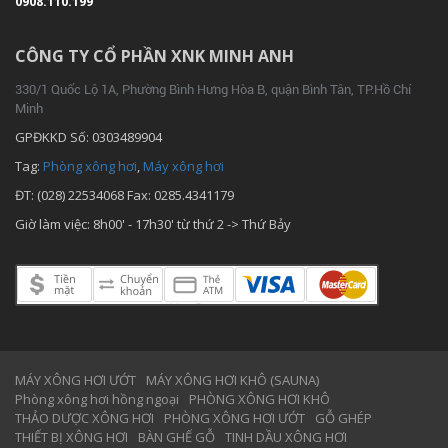
0908.110.199
CÔNG TY CỔ PHẦN XNK MINH ANH
330/1 Quốc Lộ 1A, Phường Bình Hưng Hòa B, quận Bình Tân, TP.
Hồ Chí
Minh
GPĐKKD Số: 0303489904
Tag:
Phòng xông hơi
,
Máy xông hơi
ĐT: (028) 22534068 Fax: 0285.4341179
Giờ làm việc: 8h00' - 17h30' từ thứ 2 -> Thứ Bảy
MÁY XÔNG HƠI ƯỚT
MÁY XÔNG HƠI KHÔ (SAUNA)
Phòng xông hơi hồng ngoại
PHÒNG XÔNG HƠI KHÔ
THẢO DƯỢC XÔNG HƠI
PHÒNG XÔNG HƠI ƯỚT
GỖ GHÉP
THIẾT BỊ XÔNG HƠI
BÀN GHẾ GỖ
TINH DẦU XÔNG HƠI