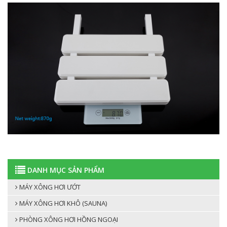
DANH MỤC SẢN PHẨM
MÁY XÔNG HƠI ƯỚT
MÁY XÔNG HƠI KHÔ (SAUNA)
PHÒNG XÔNG HƠI HỒNG NGOẠI