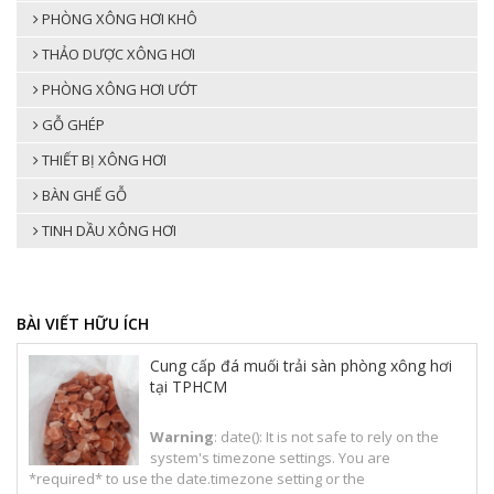
PHÒNG XÔNG HƠI KHÔ
THẢO DƯỢC XÔNG HƠI
PHÒNG XÔNG HƠI ƯỚT
GỖ GHÉP
THIẾT BỊ XÔNG HƠI
BÀN GHẾ GỖ
TINH DẦU XÔNG HƠI
BÀI VIẾT HỮU ÍCH
Cung cấp đá muối trải sàn phòng xông hơi
tại TPHCM
Warning
: date(): It is not safe to rely on the
system's timezone settings. You are
*required* to use the date.timezone setting or the