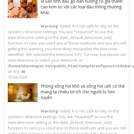
Vì sao tinh dầu gỗ đàn hương có giá thành
cao hơn so với các loại dầu thông thường
khác
Warning
: date(): It is not safe to rely on the
system's timezone settings. You are *required* to use the
date.timezone setting or the date_default_timezone_set()
function. In case you used any of those methods and you are still
getting this warning, you most likely misspelled the timezone
identifier. We selected the timezone 'UTC' for now, but please set
date.timezone to select your timezone. in
/home/dienmayso.net/public_html/templates/layout/sidebar.
on line
40
10-04-2020
Phòng xông hơi khô và xông hơi ướt có thể
mang lại nhiều lợi ích cho người bị hen
suyễn
Warning
: date(): It is not safe to rely on the
system's timezone settings. You are *required* to use the
date.timezone setting or the date_default_timezone_set()
function. In case you used any of those methods and you are still
getting this warning, you most likely misspelled the timezone