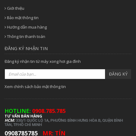
Giới thiệu
Bảo mật thông tin
Hướng dẫn mua hàng
Thông tin thanh toán
ĐĂNG KÝ NHẬN TIN
Đăng ký nhận tin từ máy xong hơi gia đình
ĐĂNG KÝ
Xem chính sách bảo mật thông tin
HOTLINE:
0908.785.785
TƯ VẤN BÁN HÀNG
HCM:
330/1 QUỐC LỘ 1A, PHƯỜNG BÌNH HƯNG HÒA B, QUẬN BÌNH
TÂN, TP.
HỒ CHÍ MINH
0908785785
MR: TÍN