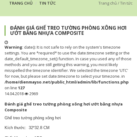
TRANG CHỦ
TIN TỨC
Trang chủ
/
Tin tức
ĐÁNH GIÁ GHẾ TREO TƯỜNG PHÒNG XÔNG HƠI
ƯỚT BẰNG NHỰA COMPOSITE
Warning
: date(): It is not safe to rely on the system's timezone
settings. You are *required* to use the date.timezone setting or the
date_default_timezone_set() function. In case you used any of those
methods and you are still getting this warning, you most likely
misspelled the timezone identifier. We selected the timezone 'UTC'
for now, but please set date.timezone to select your timezone. in
/home/dienmayso.net/public_html/admin/lib/functions.php
on line
127
14.04.2018
2969
Đánh giá ghế treo tường phòng xông hơi ướt bằng nhựa
Composite
Ghế treo tường phòng xông hơi
Kích thước: 32*32.8 CM