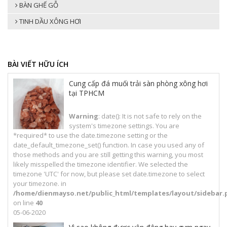
BÀN GHẾ GỖ
TINH DẦU XÔNG HƠI
BÀI VIẾT HỮU ÍCH
Cung cấp đá muối trải sàn phòng xông hơi
tại TPHCM
Warning
: date(): It is not safe to rely on the
system's timezone settings. You are
*required* to use the date.timezone setting or the
date_default_timezone_set() function. In case you used any of
those methods and you are still getting this warning, you most
likely misspelled the timezone identifier. We selected the
timezone 'UTC' for now, but please set date.timezone to select
your timezone. in
/home/dienmayso.net/public_html/templates/layout/sidebar.
on line
40
05-06-2020