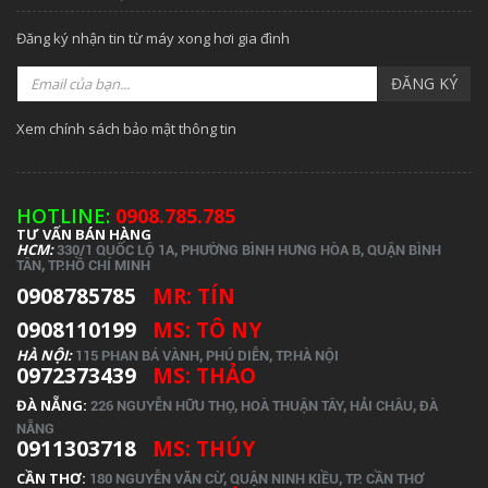
Đăng ký nhận tin từ máy xong hơi gia đình
ĐĂNG KÝ
Xem chính sách bảo mật thông tin
HOTLINE:
0908.785.785
TƯ VẤN BÁN HÀNG
HCM:
330/1 QUỐC LỘ 1A, PHƯỜNG BÌNH HƯNG HÒA B, QUẬN BÌNH
TÂN, TP.
HỒ CHÍ MINH
0908785785
MR: TÍN
0908110199
MS: TÔ NY
HÀ NỘI:
115 PHAN BÁ VÀNH, PHÚ DIỄN, TP.HÀ NỘI
0972373439
MS: THẢO
ĐÀ NẴNG:
226 NGUYỄN HỮU THỌ, HOÀ THUẬN TÂY, HẢI CHÂU, ĐÀ
NẴNG
0911303718
MS: THÚY
CẦN THƠ:
180 NGUYỄN VĂN CỪ, QUẬN NINH KIỀU, TP. CẦN THƠ