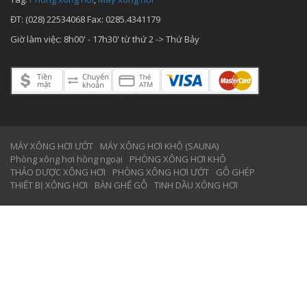
ĐT: (028) 22534068 Fax: 0285.4341179
Giờ làm việc: 8h00' - 17h30' từ thứ 2 -> Thứ Bảy
MÁY XÔNG HƠI ƯỚT
MÁY XÔNG HƠI KHÔ (SAUNA)
Phòng xông hơi hồng ngoại
PHÒNG XÔNG HƠI KHÔ
THẢO DƯỢC XÔNG HƠI
PHÒNG XÔNG HƠI ƯỚT
GỖ GHÉP
THIẾT BỊ XÔNG HƠI
BÀN GHẾ GỖ
TINH DẦU XÔNG HƠI