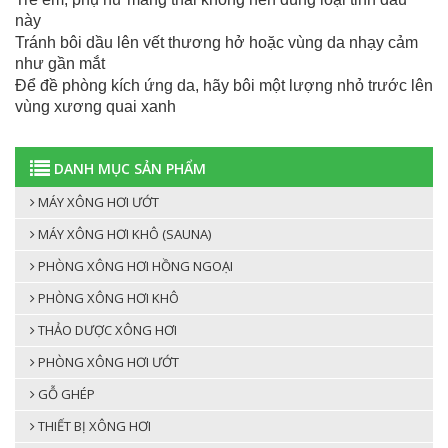
này
Tránh bôi dầu lên vết thương hở hoặc vùng da nhạy cảm
như gần mắt
Để đề phòng kích ứng da, hãy bôi một lượng nhỏ trước lên
vùng xương quai xanh
DANH MỤC SẢN PHẨM
MÁY XÔNG HƠI ƯỚT
MÁY XÔNG HƠI KHÔ (SAUNA)
PHÒNG XÔNG HƠI HỒNG NGOẠI
PHÒNG XÔNG HƠI KHÔ
THẢO DƯỢC XÔNG HƠI
PHÒNG XÔNG HƠI ƯỚT
GỖ GHÉP
THIẾT BỊ XÔNG HƠI