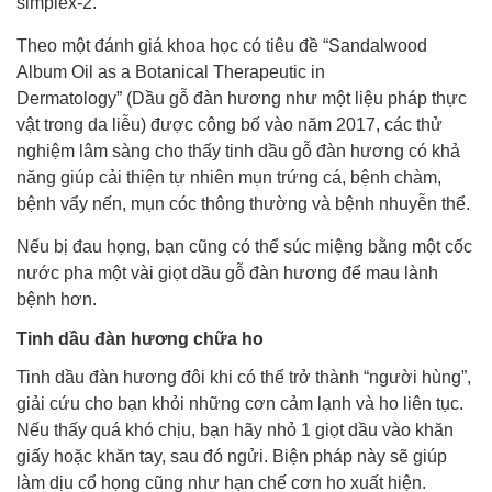
simplex-2.
Theo một đánh giá khoa học có tiêu đề “Sandalwood
Album Oil as a Botanical Therapeutic in
Dermatology” (Dầu gỗ đàn hương như một liệu pháp thực
vật trong da liễu) được công bố vào năm 2017, các thử
nghiệm lâm sàng cho thấy tinh dầu gỗ đàn hương có khả
năng giúp cải thiện tự nhiên mụn trứng cá, bệnh chàm,
bệnh vẩy nến, mụn cóc thông thường và bệnh nhuyễn thể.
Nếu bị đau họng, bạn cũng có thể súc miệng bằng một cốc
nước pha một vài giọt dầu gỗ đàn hương để mau lành
bệnh hơn.
Tinh dầu đàn hương chữa ho
Tinh dầu đàn hương đôi khi có thể trở thành “người hùng”,
giải cứu cho bạn khỏi những cơn cảm lạnh và ho liên tục.
Nếu thấy quá khó chịu, bạn hãy nhỏ 1 giọt dầu vào khăn
giấy hoặc khăn tay, sau đó ngửi. Biện pháp này sẽ giúp
làm dịu cổ họng cũng như hạn chế cơn ho xuất hiện.