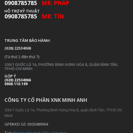
0908785785
MR: PHÁP
HỖ TRỢ KỶ THUẬT
0908785785
MR: TÍN
TRUNG TÂM BẢO HÀNH:
(028) 22534068
(Từ thứ 2 đến thứ 7)
330/1 QUỐC LỘ 1A, PHƯỜNG BÌNH HƯNG HÒA B, QUẬN BÌNH TÂN,
TP.
HỒ CHÍ MINH
GÓP Ý
(028) 22534066
0908.110.199
CÔNG TY CỔ PHẦN XNK MINH ANH
330/1 Quốc Lộ 1A, Phường Bình Hưng Hòa B, quận Bình Tân, TP.
Hồ Chí
Minh
GPĐKKD Số: 0303489904
Tag:
Phòng xông hơi
,
Máy xông hơi