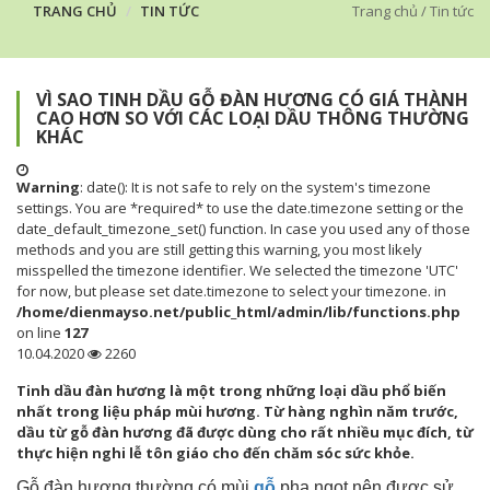
TRANG CHỦ
TIN TỨC
Trang chủ
/
Tin tức
VÌ SAO TINH DẦU GỖ ĐÀN HƯƠNG CÓ GIÁ THÀNH
CAO HƠN SO VỚI CÁC LOẠI DẦU THÔNG THƯỜNG
KHÁC
Warning
: date(): It is not safe to rely on the system's timezone
settings. You are *required* to use the date.timezone setting or the
date_default_timezone_set() function. In case you used any of those
methods and you are still getting this warning, you most likely
misspelled the timezone identifier. We selected the timezone 'UTC'
for now, but please set date.timezone to select your timezone. in
/home/dienmayso.net/public_html/admin/lib/functions.php
on line
127
10.04.2020
2260
Tinh dầu đàn hương là một trong những loại dầu phổ biến
nhất trong liệu pháp mùi hương. Từ hàng nghìn năm trước,
dầu từ gỗ đàn hương đã được dùng cho rất nhiều mục đích, từ
thực hiện nghi lễ tôn giáo cho đến chăm sóc sức khỏe.
Gỗ đàn hương thường có mùi
gỗ
pha ngọt nên được sử