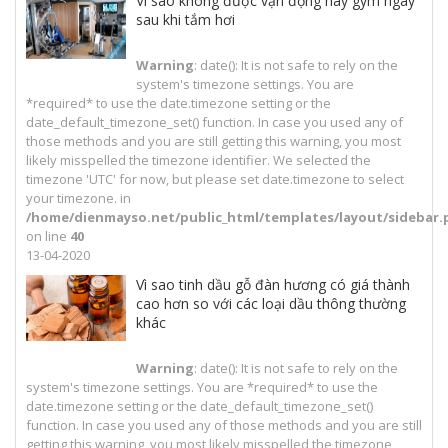
Vì sao không được vận động hay gym ngay
sau khi tắm hơi
Warning
: date(): It is not safe to rely on the
system's timezone settings. You are
*required* to use the date.timezone setting or the
date_default_timezone_set() function. In case you used any of
those methods and you are still getting this warning, you most
likely misspelled the timezone identifier. We selected the
timezone 'UTC' for now, but please set date.timezone to select
your timezone. in
/home/dienmayso.net/public_html/templates/layout/sidebar.
on line
40
13-04-2020
Vì sao tinh dầu gỗ đàn hương có giá thành
cao hơn so với các loại dầu thông thường
khác
Warning
: date(): It is not safe to rely on the
system's timezone settings. You are *required* to use the
date.timezone setting or the date_default_timezone_set()
function. In case you used any of those methods and you are still
getting this warning, you most likely misspelled the timezone