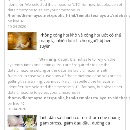
identifier. We selected the timezone 'UTC' for now, but please set
date.timezone to select your timezone. in
/home/dienmayso.net/public_html/templates/layout/sidebar.
on line
40
10-04-2020
Phòng xông hơi khô và xông hơi ướt có thể
mang lại nhiều lợi ích cho người bị hen
suyễn
Warning
: date(): It is not safe to rely on the
system's timezone settings. You are *required* to use the
date.timezone setting or the date_default_timezone_set()
function. In case you used any of those methods and you are still
getting this warning, you most likely misspelled the timezone
identifier. We selected the timezone 'UTC' for now, but please set
date.timezone to select your timezone. in
/home/dienmayso.net/public_html/templates/layout/sidebar.
on line
40
01-04-2020
Tinh dầu sả chanh có mùi thơm nhẹ nhàng
giảm stress, giảm đau đầu, dưỡng da