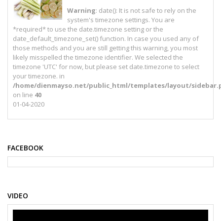
Warning
: date(): It is not safe to rely on the
system's timezone settings. You are
*required* to use the date.timezone setting or the
date_default_timezone_set() function. In case you used any of
those methods and you are still getting this warning, you most
likely misspelled the timezone identifier. We selected the
timezone 'UTC' for now, but please set date.timezone to select
your timezone. in
/home/dienmayso.net/public_html/templates/layout/sidebar.
on line
40
01-04-2020
FACEBOOK
VIDEO