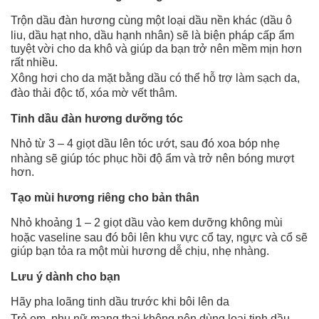
Trộn dầu đàn hương cùng một loại dầu nền khác (dầu ô
liu, dầu hạt nho, dầu hạnh nhân) sẽ là biện pháp cấp ẩm
tuyệt vời cho da khô và giúp da bạn trở nên mềm mịn hơn
rất nhiều.
Xông hơi cho da mặt bằng dầu có thể hỗ trợ làm sạch da,
đào thải độc tố, xóa mờ vết thâm.
Tinh dầu đàn hương dưỡng tóc
Nhỏ từ 3 – 4 giọt dầu lên tóc ướt, sau đó xoa bóp nhẹ
nhàng sẽ giúp tóc phục hồi độ ẩm và trở nên bóng mượt
hơn.
Tạo mùi hương riêng cho bản thân
Nhỏ khoảng 1 – 2 giọt dầu vào kem dưỡng không mùi
hoặc vaseline sau đó bôi lên khu vực cổ tay, ngực và cổ sẽ
giúp bạn tỏa ra một mùi hương dễ chịu, nhẹ nhàng.
Lưu ý dành cho bạn
Hãy pha loãng tinh dầu trước khi bôi lên da
Trẻ em, phụ nữ mang thai không nên dùng loại tinh dầu