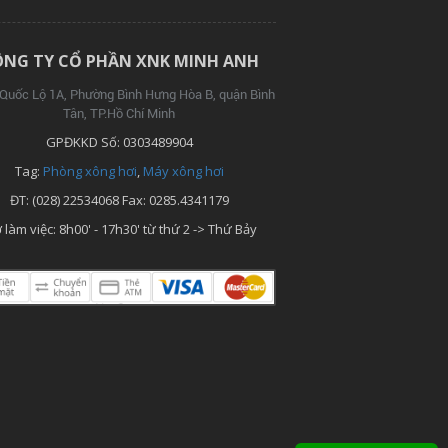
NG TY CỔ PHẦN XNK MINH ANH
 Quốc Lộ 1A, Phường Bình Hưng Hòa B, quận Bình
Tân, TP.
Hồ Chí Minh
GPĐKKD Số: 0303489904
Tag:
Phòng xông hơi
,
Máy xông hơi
ĐT: (028) 22534068 Fax: 0285.4341179
 làm việc: 8h00' - 17h30' từ thứ 2 -> Thứ Bảy