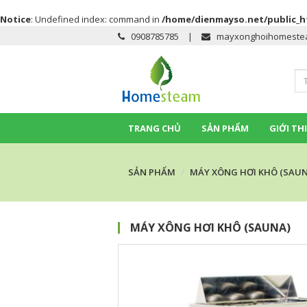
Notice
: Undefined index: command in
/home/dienmayso.net/public_h
0908785785
|
mayxonghoihomeste
TRANG CHỦ
SẢN PHẨM
GIỚI TH
SẢN PHẨM
MÁY XÔNG HƠI KHÔ (SAUN
MÁY XÔNG HƠI KHÔ (SAUNA)