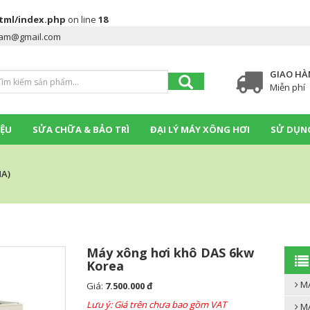
tml/index.php
on line
18
am@gmail.com
GIAO HÀ
Miễn phí
IỆU
SỬA CHỮA & BẢO TRÌ
ĐẠI LÝ MÁY XÔNG HƠI
SỬ DỤNG
A)
Máy xông hơi khô DAS 6kw
Korea
MÁ
Giá:
7.500.000 đ
Lưu ý: Giá trên chưa bao gồm VAT
MÁ