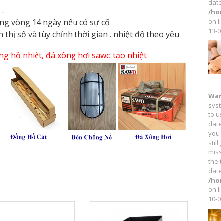
date
 .
/ho
ong vòng 14 ngày nếu có sự cố
on l
13-0
 thị số và tùy chỉnh thời gian , nhiệt độ theo yêu
ng hồ nhiệt, đá xông hơi sawo tạo nhiệt
War
syst
to u
date
you
stil
miss
the 
date
/ho
on l
10-0