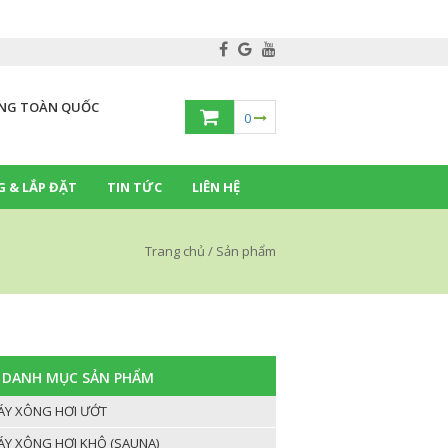
NG TOÀN QUỐC
0
 & LẮP ĐẶT
TIN TỨC
LIÊN HỆ
Trang chủ
/
Sản phẩm
DANH MỤC SẢN PHẨM
Y XÔNG HƠI ƯỚT
Y XÔNG HƠI KHÔ (SAUNA)