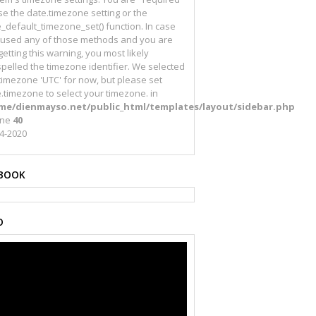
se the date.timezone setting or the
_default_timezone_set() function. In case
 used any of those methods and you are
l getting this warning, you most likely
pelled the timezone identifier. We selected
timezone 'UTC' for now, but please set
.timezone to select your timezone. in
me/dienmayso.net/public_html/templates/layout/sidebar.php
ine
40
4-2020
BOOK
O