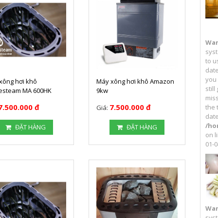
War
syst
to u
date
you
xông hơi khô
Máy xông hơi khô Amazon
stil
steam MA 600HK
9kw
miss
7.500.000 đ
7.500.000 đ
the 
Giá:
date
/ho
ĐẶT HÀNG
ĐẶT HÀNG
on l
01-0
War
syst