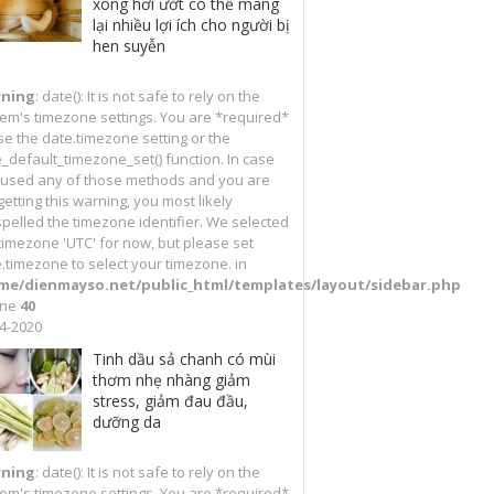
xông hơi ướt có thể mang
lại nhiều lợi ích cho người bị
hen suyễn
ning
: date(): It is not safe to rely on the
em's timezone settings. You are *required*
se the date.timezone setting or the
_default_timezone_set() function. In case
 used any of those methods and you are
l getting this warning, you most likely
pelled the timezone identifier. We selected
timezone 'UTC' for now, but please set
.timezone to select your timezone. in
me/dienmayso.net/public_html/templates/layout/sidebar.php
ine
40
4-2020
Tinh dầu sả chanh có mùi
thơm nhẹ nhàng giảm
stress, giảm đau đầu,
dưỡng da
ning
: date(): It is not safe to rely on the
em's timezone settings. You are *required*