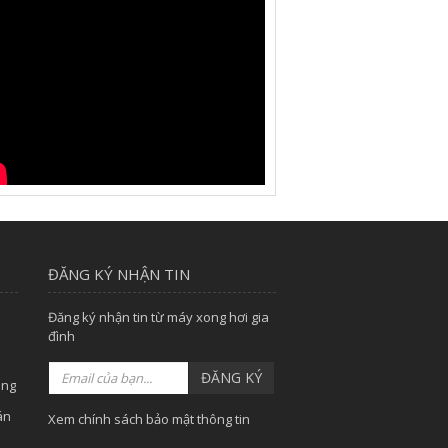
ĐĂNG KÝ NHẬN TIN
Đăng ký nhận tin từ máy xong hơi gia
đình
ĐĂNG KÝ
àng
án
Xem chính sách bảo mật thông tin