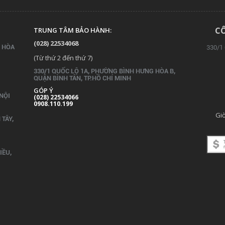
CÔ
TRUNG TÂM BẢO HÀNH:
(028) 22534068
G HÒA
330/1
(Từ thứ 2 đến thứ 7)
330/1 QUỐC LỘ 1A, PHƯỜNG BÌNH HƯNG HÒA B,
QUẬN BÌNH TÂN, TP.
HỒ CHÍ MINH
GÓP Ý
 NỘI
(028) 22534066
0908.110.199
Giờ
TÂY,
IỀU,