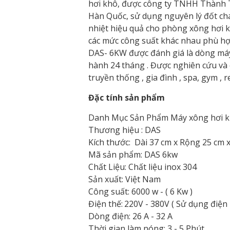
hơi khô, được công ty TNHH Thành Tí
Hàn Quốc, sử dụng nguyên lý đốt chá
nhiệt hiệu quả cho phòng xông hơi 
các mức công suất khác nhau phù hợ
DAS- 6KW được đánh giá là dòng máy
hành 24 tháng . Được nghiên cứu và
truyền thống , gia đình , spa, gym , r
Đặc tính sản phẩm
Danh Mục Sản Phẩm
Máy xông hơi k
Thương hiệu :
DAS
Kích thước:
Dài 37 cm x Rộng 25 cm 
Mã sản phẩm: DAS 6kw
Chất Liệu:
Chất liệu inox 304
Sản xuất:
Việt Nam
Công suất:
6000 w - ( 6 Kw )
Điện thế:
220V - 380V ( Sử dụng điện 
Dòng điện:
26 A - 32 A
Thời gian làm nóng:
3 - 5 Phút