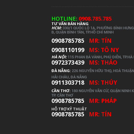
HOTLINE:
0908.785.785
TƯ VẤN BÁN HÀNG
HCM:
330/1 QUỐC LỘ 1A, PHƯỜNG BÌNH HƯN
B, QUẬN BÌNH TÂN, TP.
HỒ CHÍ MINH
0908785785
MR: TÍN
0908110199
MS: TÔ NY
HÀ NỘI:
115 PHAN BÁ VÀNH, PHÚ DIỄN, TP.HÀ
0972373439
MS: THẢO
ĐÀ NẴNG:
226 NGUYỄN HỮU THỌ, HOÀ THUẬN 
HẢI CHÂU, ĐÀ NẴNG
0911303718
MS: THÚY
CẦN THƠ:
180 NGUYỄN VĂN CỪ, QUẬN NINH K
TP. CẦN THƠ
0908785785
MR: PHÁP
HỖ TRỢ KỶ THUẬT
0908785785
MR: TÍN