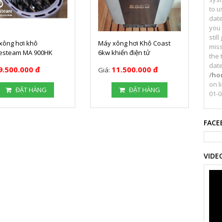
to u
date
you
stil
xông hơi khô
Máy xông hơi Khô Coast
miss
steam MA 900HK
6kw khiển điện tử
the 
date
9.500.000 đ
11.500.000 đ
Giá:
/ho
on l
ĐẶT HÀNG
ĐẶT HÀNG
01-0
FACE
VIDE