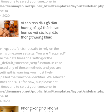
.timezone to select your timezone. in
me/dienmayso.net/public_html/templates/layout/sidebar.php
ine
40
4-2020
Vì sao tinh dầu gỗ đàn
hương có giá thành cao
hơn so với các loại dầu
thông thường khác
ning
: date(): It is not safe to rely on the
em's timezone settings. You are *required*
se the date.timezone setting or the
_default_timezone_set() function. In case
 used any of those methods and you are
l getting this warning, you most likely
pelled the timezone identifier. We selected
timezone 'UTC' for now, but please set
.timezone to select your timezone. in
me/dienmayso.net/public_html/templates/layout/sidebar.php
ine
40
4-2020
Phòng xông hơi khô và