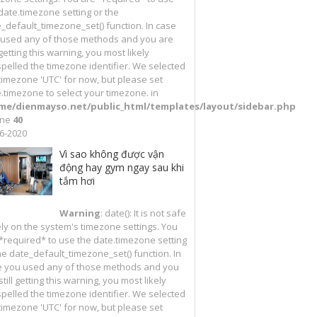
date.timezone setting or the
_default_timezone_set() function. In case
 used any of those methods and you are
l getting this warning, you most likely
pelled the timezone identifier. We selected
timezone 'UTC' for now, but please set
.timezone to select your timezone. in
me/dienmayso.net/public_html/templates/layout/sidebar.php
ine
40
6-2020
Vì sao không được vận
động hay gym ngay sau khi
tắm hơi
Warning
: date(): It is not safe
ely on the system's timezone settings. You
*required* to use the date.timezone setting
he date_default_timezone_set() function. In
e you used any of those methods and you
still getting this warning, you most likely
pelled the timezone identifier. We selected
timezone 'UTC' for now, but please set