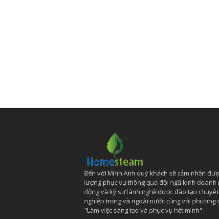
Đến với Minh Anh quý khách sẽ cảm nhận đượ
lượng phục vụ thông qua đội ngũ kinh doanh
động và kỹ sư lành nghề được đào tạo chuyê
nghiệp trong và ngoài nước cùng với phương
"Làm việc sáng tạo và phục vụ hết mình".