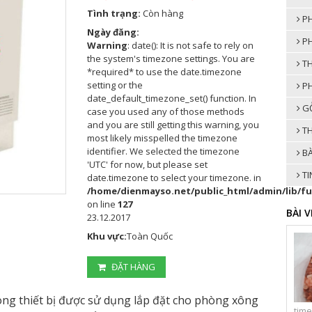
Tình trạng:
Còn hàng
PH
Ngày đăng:
PH
Warning
: date(): It is not safe to rely on
the system's timezone settings. You are
TH
*required* to use the date.timezone
setting or the
PH
date_default_timezone_set() function. In
GỖ
case you used any of those methods
and you are still getting this warning, you
TH
most likely misspelled the timezone
identifier. We selected the timezone
BÀ
'UTC' for now, but please set
TI
date.timezone to select your timezone. in
/home/dienmayso.net/public_html/admin/lib/f
on line
127
BÀI 
23.12.2017
Khu vực:
Toàn Quốc
ĐẶT HÀNG
òng thiết bị được sử dụng lắp đặt cho phòng xông
time