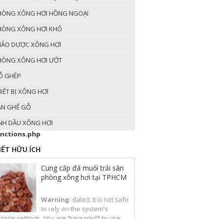
ÒNG XÔNG HƠI HỒNG NGOẠI
ÒNG XÔNG HƠI KHÔ
ẢO DƯỢC XÔNG HƠI
ÒNG XÔNG HƠI ƯỚT
 GHÉP
IẾT BỊ XÔNG HƠI
N GHẾ GỖ
NH DẦU XÔNG HƠI
unctions.php
VIẾT HỮU ÍCH
Cung cấp đá muối trải sàn
phòng xông hơi tại TPHCM
Warning
: date(): It is not safe
to rely on the system's
zone settings. You are *required* to use