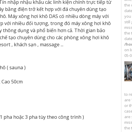
n nhập nhậu khẩu các linh kiện chính trực tiếp từ
the 
y bằng điện trở kết hợp với đá chuyên dùng tạo
date
khô. Máy xông hơi khô DAS có nhiều dòng máy với
you
stil
p với nhiều đối tượng, trong đó máy xông hơi khô
miss
 thông dụng và phổ biến hơn cả. Thời gian bảo
the 
 chế tạo chuyên dùng cho các phòng xông hơi khô
date
esort , khách sạn , massage ...
/ho
on l
05-0
hô ( sauna )
x Cao 50cm
to r
are 
or t
cas
1 pha hoặc 3 pha tùy theo công trình )
are 
miss
the 